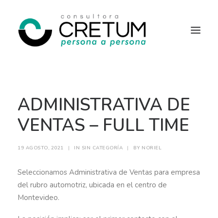
INICIO
OFERTAS LABORALES
ADMINISTRATIVA DE
SERVICIOS
SOBRE NOSOTROS
CONTACTO
VENTAS – FULL TIME
19 AGOSTO, 2021
|
IN
SIN CATEGORÍA
|
BY
NORIEL
Seleccionamos Administrativa de Ventas para empresa
del rubro automotriz, ubicada en el centro de
Montevideo.