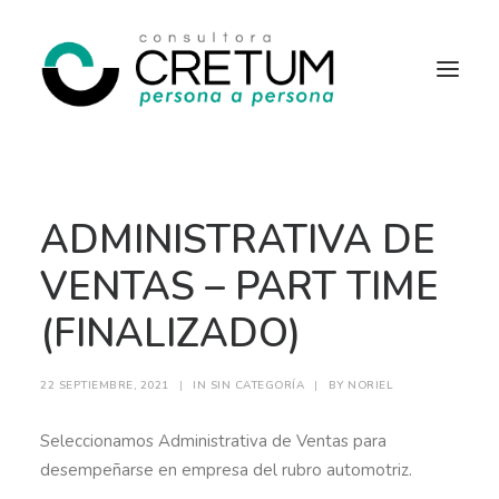
INICIO
OFERTAS LABORALES
ADMINISTRATIVA DE
SERVICIOS
SOBRE NOSOTROS
CONTACTO
VENTAS – PART TIME
(FINALIZADO)
22 SEPTIEMBRE, 2021
|
IN
SIN CATEGORÍA
|
BY
NORIEL
Seleccionamos Administrativa de Ventas para
desempeñarse en empresa del rubro automotriz.