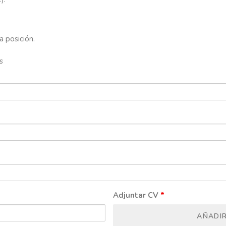
a posición.
s
Adjuntar CV
*
AÑADI