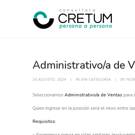
Administrativo/a de 
26 AGOSTO, 2024
|
IN
SIN CATEGORÍA
|
BY
NOR
Seleccionamos
Administrativo/a de Ventas
para 
Quien ingrese en la posición será el nexo entre la
Requisitos
:
– Experiencia previa en roles similares (excluyente