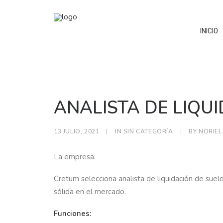
INICIO
ANALISTA DE LIQU
13 JULIO, 2021
|
IN
SIN CATEGORÍA
|
BY
NORIEL
La empresa:
Cretum selecciona analista de liquidación de sueld
sólida en el mercado.
Funciones: