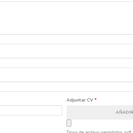
Adjuntar CV
*
AÑADI
Tipos de archivo permitidos: pdf, 