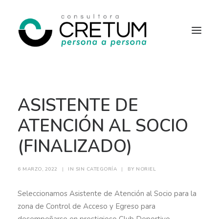
INICIO
OFERTAS LABORALES
ASISTENTE DE
SERVICIOS
SOBRE NOSOTROS
CONTACTO
ATENCIÓN AL SOCIO
(FINALIZADO)
6 MARZO, 2022
|
IN
SIN CATEGORÍA
|
BY
NORIEL
Seleccionamos Asistente de Atención al Socio para la
zona de Control de Acceso y Egreso para