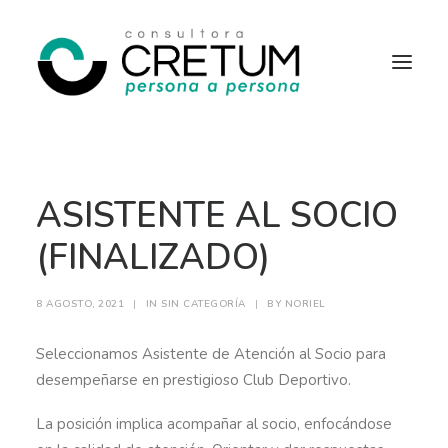
INICIO
OFERTAS LABORALES
ASISTENTE AL SOCIO
SERVICIOS
SOBRE NOSOTROS
CONTACTO
(FINALIZADO)
8 AGOSTO, 2021
|
IN
SIN CATEGORÍA
|
BY
NORIEL
Seleccionamos Asistente de Atención al Socio para
desempeñarse en prestigioso Club Deportivo.
La posición implica acompañar al socio, enfocándose