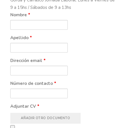
Gorda y Carrasco Jornada Laboral: Lunes a Viernes de
9 a 15hs / Sábados de 9 a 13hs
Nombre
*
Apellido
*
Dirección email
*
Número de contacto
*
Adjuntar CV
*
AÑADIR OTRO DOCUMENTO