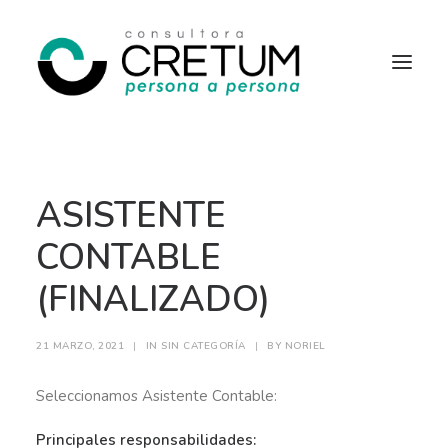
INICIO
OFERTAS LABORALES
ASISTENTE
SERVICIOS
SOBRE NOSOTROS
CONTACTO
CONTABLE
(FINALIZADO)
21 MARZO, 2021
|
IN
SIN CATEGORÍA
|
BY
NORIEL
Seleccionamos Asistente Contable:
Principales responsabilidades: