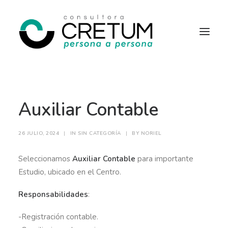
INICIO
OFERTAS LABORALES
Auxiliar Contable
SERVICIOS
SOBRE NOSOTROS
CONTACTO
26 JULIO, 2024
|
IN
SIN CATEGORÍA
|
BY
NORIEL
Seleccionamos
Auxiliar Contable
para importante
Estudio, ubicado en el Centro.
Responsabilidades
:
-Registración contable.