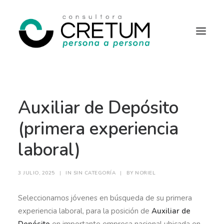
INICIO
OFERTAS LABORALES
Auxiliar de Depósito
SERVICIOS
SOBRE NOSOTROS
CONTACTO
(primera experiencia
laboral)
3 JULIO, 2025
|
IN
SIN CATEGORÍA
|
BY
NORIEL
Seleccionamos jóvenes en búsqueda de su primera
experiencia laboral, para la posición de
Auxiliar de