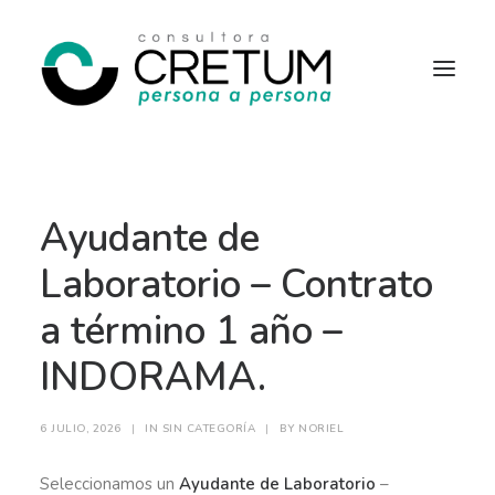
INICIO
OFERTAS LABORALES
Ayudante de
SERVICIOS
SOBRE NOSOTROS
CONTACTO
Laboratorio – Contrato
a término 1 año –
INDORAMA.
6 JULIO, 2026
|
IN
SIN CATEGORÍA
|
BY
NORIEL
Seleccionamos un
Ayudante de Laboratorio
–