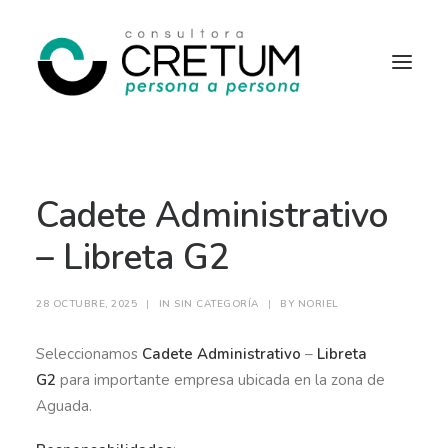
INICIO
OFERTAS LABORALES
Cadete Administrativo
SERVICIOS
SOBRE NOSOTROS
CONTACTO
– Libreta G2
28 OCTUBRE, 2025
|
IN
SIN CATEGORÍA
|
BY
NORIEL
Seleccionamos
Cadete
Administrativo
–
Libreta
G2
para importante empresa ubicada en la zona de
Aguada.