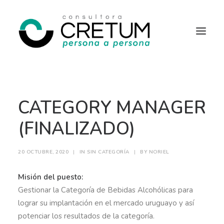
INICIO
OFERTAS LABORALES
CATEGORY MANAGER
SERVICIOS
SOBRE NOSOTROS
CONTACTO
(FINALIZADO)
20 OCTUBRE, 2020
|
IN
SIN CATEGORÍA
|
BY
NORIEL
Misión del puesto:
Gestionar la Categoría de Bebidas Alcohólicas para
lograr su implantación en el mercado uruguayo y así
potenciar los resultados de la categoría.