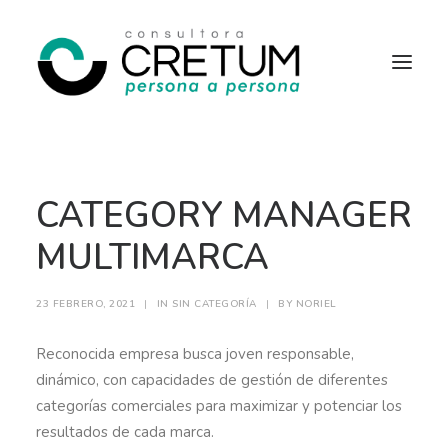
INICIO
OFERTAS LABORALES
CATEGORY MANAGER
SERVICIOS
SOBRE NOSOTROS
CONTACTO
MULTIMARCA
23 FEBRERO, 2021
|
IN
SIN CATEGORÍA
|
BY
NORIEL
Reconocida empresa busca joven responsable,
dinámico, con capacidades de gestión de diferentes
categorías comerciales para maximizar y potenciar los
resultados de cada marca.