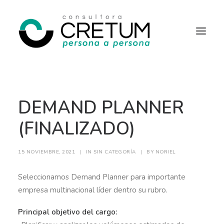
INICIO
OFERTAS LABORALES
DEMAND PLANNER
SERVICIOS
SOBRE NOSOTROS
CONTACTO
(FINALIZADO)
15 NOVIEMBRE, 2021
|
IN
SIN CATEGORÍA
|
BY
NORIEL
Seleccionamos Demand Planner para importante
empresa multinacional líder dentro su rubro.
Principal objetivo del cargo: