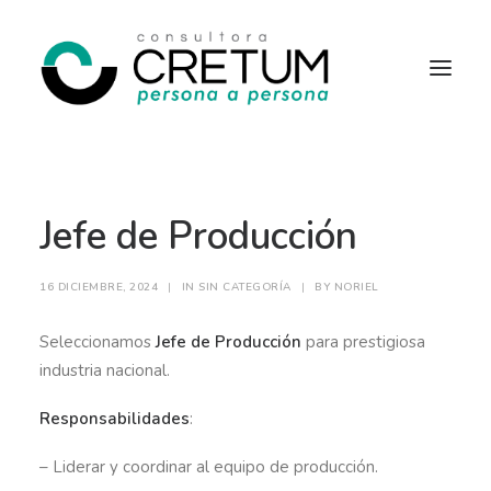
INICIO
OFERTAS LABORALES
Jefe de Producción
SERVICIOS
SOBRE NOSOTROS
CONTACTO
16 DICIEMBRE, 2024
|
IN
SIN CATEGORÍA
|
BY
NORIEL
Seleccionamos
Jefe de Producción
para prestigiosa
industria nacional.
Responsabilidades
:
– Liderar y coordinar al equipo de producción.