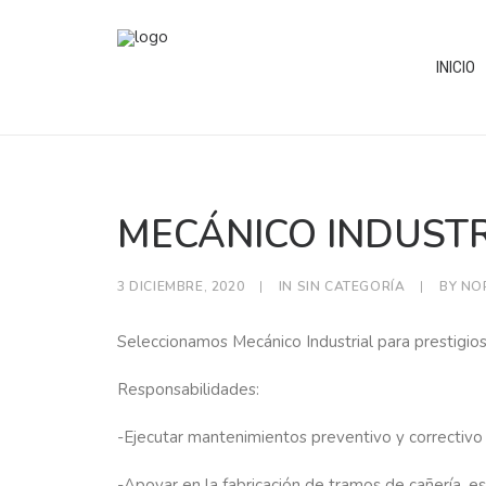
INICIO
MECÁNICO INDUSTR
3 DICIEMBRE, 2020
|
IN
SIN CATEGORÍA
|
BY
NO
Seleccionamos Mecánico Industrial para prestigiosa
Responsabilidades:
-Ejecutar mantenimientos preventivo y correctivo
-Apoyar en la fabricación de tramos de cañería, es