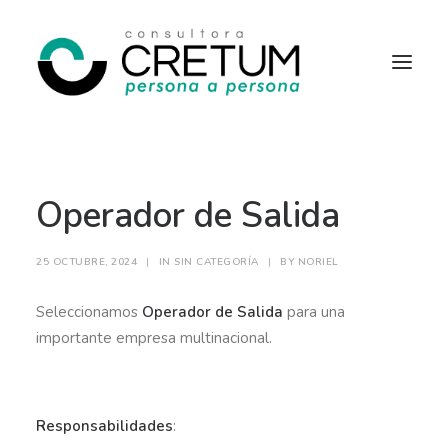
INICIO
OFERTAS LABORALES
Operador de Salida
SERVICIOS
SOBRE NOSOTROS
CONTACTO
25 OCTUBRE, 2024
|
IN
SIN CATEGORÍA
|
BY
NORIEL
Seleccionamos
Operador de Salida
para una
importante empresa multinacional.
Responsabilidades
: