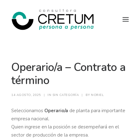
INICIO
OFERTAS LABORALES
Operario/a – Contrato a
SERVICIOS
SOBRE NOSOTROS
CONTACTO
término
14 AGOSTO, 2025
|
IN
SIN CATEGORÍA
|
BY
NORIEL
Seleccionamos
Operario/a
de planta para importante
empresa nacional.
Quien ingrese en la posición se desempeñará en el
sector de producción de la empresa.