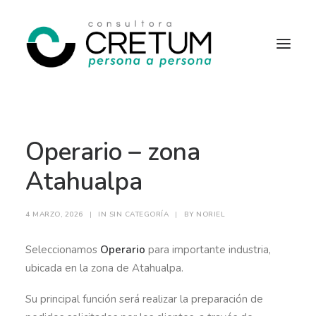
INICIO
OFERTAS LABORALES
Operario – zona
SERVICIOS
SOBRE NOSOTROS
CONTACTO
Atahualpa
4 MARZO, 2026
|
IN
SIN CATEGORÍA
|
BY
NORIEL
Seleccionamos
Operario
para importante industria,
ubicada en la zona de Atahualpa.
Su principal función será realizar la preparación de