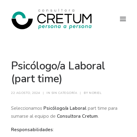
INICIO
OFERTAS LABORALES
Psicólogo/a Laboral
SERVICIOS
SOBRE NOSOTROS
CONTACTO
(part time)
22 AGOSTO, 2024
|
IN
SIN CATEGORÍA
|
BY
NORIEL
Seleccionamos
Psicólogo/a Laboral
part time para
sumarse al equipo de
Consultora Cretum
.
Responsabilidades
: