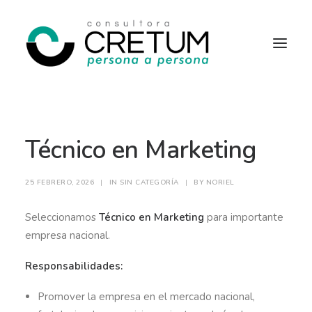
INICIO
OFERTAS LABORALES
Técnico en Marketing
SERVICIOS
SOBRE NOSOTROS
CONTACTO
25 FEBRERO, 2026
|
IN
SIN CATEGORÍA
|
BY
NORIEL
Seleccionamos
Técnico en Marketing
para importante
empresa nacional.
Responsabilidades:
Promover la empresa en el mercado nacional,