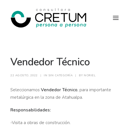
INICIO
OFERTAS LABORALES
Vendedor Técnico
SERVICIOS
SOBRE NOSOTROS
CONTACTO
22 AGOSTO, 2022
|
IN
SIN CATEGORÍA
|
BY
NORIEL
Seleccionamos
Vendedor Técnico
, para importante
metalúrgica en la zona de Atahualpa.
Responsabilidades:
-Visita a obras de construcción.