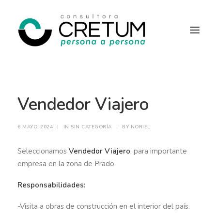
INICIO
OFERTAS LABORALES
Vendedor Viajero
SERVICIOS
SOBRE NOSOTROS
CONTACTO
6 MAYO, 2024
|
IN
SIN CATEGORÍA
|
BY
NORIEL
Seleccionamos
Vendedor Viajero
, para importante
empresa en la zona de Prado.
Responsabilidades:
-Visita a obras de construcción en el interior del país.