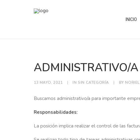
INICIO
ADMINISTRATIVO/A
13 MAYO, 2021
|
IN
SIN CATEGORÍA
|
BY
NORIEL
Buscamos administrativo/a para importante empre
Responsabilidades:
La posición implica realizar el control de las fact
Se realizan todo tipo de tareas administrativas co