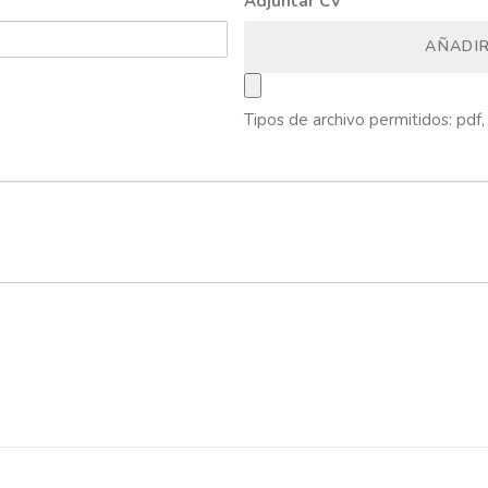
Adjuntar CV
*
AÑADI
Tipos de archivo permitidos: pdf, 