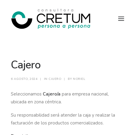
INICIO
OFERTAS LABORALES
Cajero
SERVICIOS
SOBRE NOSOTROS
CONTACTO
6 AGOSTO, 2024
|
IN
CAJERO
|
BY
NORIEL
Seleccionamos
Cajero/a
para empresa nacional,
ubicada en zona céntrica.
Su responsabilidad será atender la caja y realizar la
facturación de los productos comercializados.