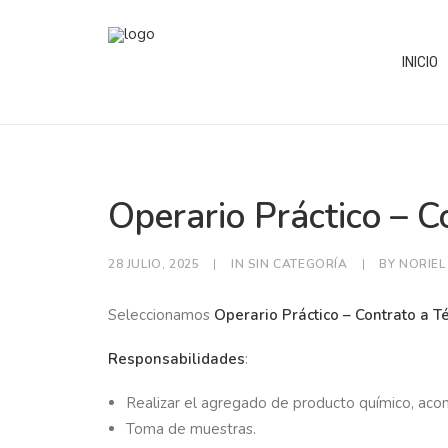
INICIO
Operario Práctico – C
28 JULIO, 2025
|
IN
SIN CATEGORÍA
|
BY
NORIEL
Seleccionamos
Operario Práctico – Contrato a 
Responsabilidades
:
Realizar el agregado de producto químico, acond
Toma de muestras.